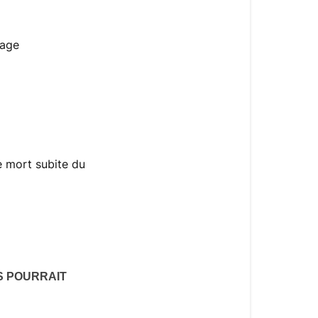
rage
de mort subite du
S POURRAIT