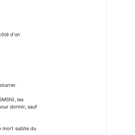
côté d'un
bourrer.
(SMSN), les
our dormir, sauf
de mort subite du