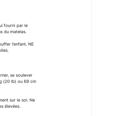
i fourni par le
s du matelas.
uffer l’enfant. NE
lles.
rner, se soulever
kg (20 lb) ou 69 cm
ment sur le sol. Ne
es élevées.