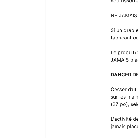
nourrisson 
NE JAMAIS l
Si un drap e
fabricant o
Le produit/
JAMAIS plac
DANGER DE
Cesser d’ut
sur les mai
(27 po), se
L'activité d
jamais plac