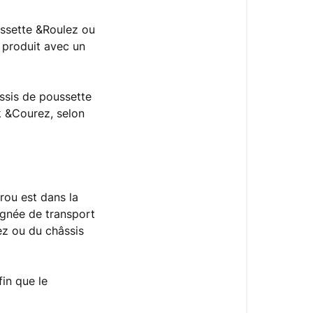
ussette &Roulez ou
 produit avec un
âssis de poussette
k &Courez, selon
rou est dans la
oignée de transport
z ou du châssis
in que le