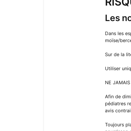
RISQ
Les no
Dans les es
moïse/berc
Sur de la lit
Utiliser uni
NE JAMAIS a
Afin de dim
pédiatres r
avis contra
Toujours pl